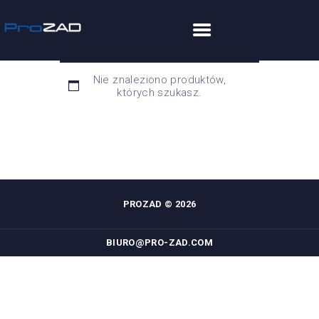
Nie znaleziono produktów,
BASENY
których szukasz.
ZADASZENIA
PRZYKRYCIA
WANNY SPA
INNE
TECHNOLOGIA
PROZAD © 2026
INSPIRACJE
KONTAKT
BIURO@PRO-ZAD.COM