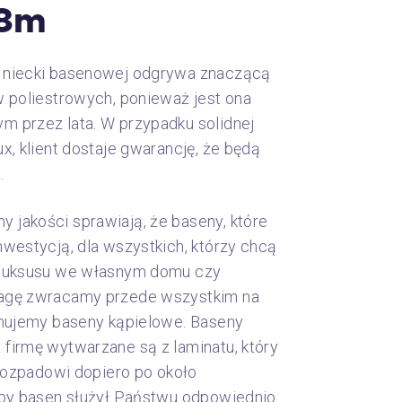
.8m
 niecki basenowej odgrywa znaczącą
w poliestrowych, ponieważ jest ona
 przez lata. W przypadku solidnej
x, klient dostaje gwarancję, że będą
.
jakości sprawiają, że baseny, które
westycją, dla wszystkich, którzy chcą
 luksusu we własnym domu czy
agę zwracamy przede wszystkim na
onujemy baseny kąpielowe. Baseny
firmę wytwarzane są z laminatu, który
 rozpadowi dopiero po około
Aby basen służył Państwu odpowiednio