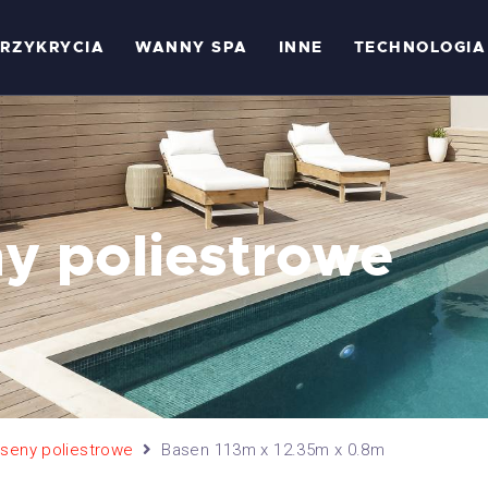
ASENY
RZYKRYCIA
WANNY SPA
INNE
TECHNOLOGIA
ADASZENIA
RZYKRYCIA
ANNY SPA
y poliestrowe
NNE
ECHNOLOGIA
NSPIRACJE
ONTAKT
seny poliestrowe
Basen 113m x 12.35m x 0.8m