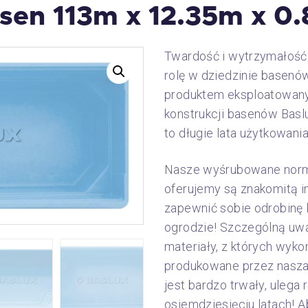
sen 113m x 12.35m x 0
Twardość i wytrzymałość
rolę w dziedzinie basenó
produktem eksploatowanym
konstrukcji basenów Baslu
to długie lata użytkowania
Nasze wyśrubowane normy 
oferujemy są znakomitą in
zapewnić sobie odrobinę
ogrodzie! Szczególną uw
materiały, z których wyk
produkowane przez nasza 
jest bardzo trwały, ulega
osiemdziesięciu latach! 